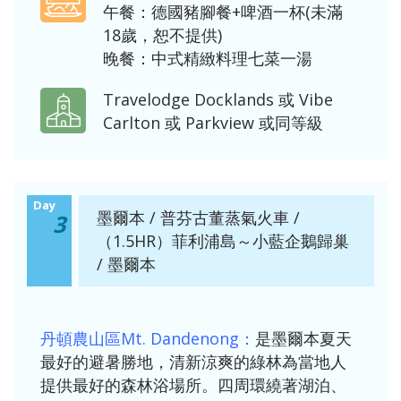
午餐：德國豬腳餐+啤酒一杯(未滿
18歲，恕不提供)
晚餐：中式精緻料理七菜一湯
Travelodge Docklands 或 Vibe
Carlton 或 Parkview 或同等級
Day
墨爾本 / 普芬古董蒸氣火車 /
3
（1.5HR）菲利浦島～小藍企鵝歸巢
/ 墨爾本
丹頓農山區Mt. Dandenong：
是墨爾本夏天
最好的避暑勝地，清新涼爽的綠林為當地人
提供最好的森林浴場所。四周環繞著湖泊、