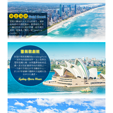
發．
發．
發．
發．
抱（中
蒙特內
車+纜
峴港】
島、海
全開夯
跆拳武
長灘】
耶主題
暹邏】
釜山天
發峴慢
沖繩
內
東
絲
華航
哥羅、
車、泰
優雅在
金剛船
玩峴
藝秀、
長灘島
公園
頂泰豐
際線斜
悠法式
機加
蒙．
京．
路．
空）
斯洛維
迪熊博
峴四星
遊、天
港】巴
東邊松
機加
+韓服
曼谷五
坡滑車
城堡】
酒．
哈爾
日本
南北
尼亞）
物館、
版六日
【魅力
空膠囊
拿山一
【玩美
堂童話
酒、自
【國航
體驗、
星酒店
【玩美
+纜
巴拿山
【魅力
六人
濱．
東
疆．
伽倻主
（奧黛
歐洲】
列車、
票玩到
加族】
村、駱
由行五
假期】
水果大
五日
加族】
車、水
一票玩
歐洲】
小團
北極
北．
西藏
題公園
體驗、
法比荷
加耶主
底、纜
臥谷長
駝體驗
日
波蘭波
福
（獨家
臥谷長
果大福
到底、
德瑞冰
村
東京
+韓服
龍蝦饗
～最愛
題公
車佛手
榮歡樂
五天
【菲律
羅的海
DIY+韓
亞特蘭
榮奇幻
DIY+韓
佛手橋
雪鐵力
大阪
體驗
宴、無
羅浮
園、長
橋纜車
美西９
（升等
賓航
三小國
服體驗
蒂斯郵
美西９
服體驗
纜車來
士山、
機加
+塗鴉
購物、
宮、特
腳蟹吃
來回、
日～優
２晚五
空、2
（立陶
+韓式
輪男模
日～錫
+韓式
回、迦
德國童
酒
秀、韓
無自理
色三遊
到飽五
會安古
勝美
花酒
人成
宛、拉
下午茶
秀、希
安、布
下午茶
南島竹
話城
式下午
餐、
船、絕
天（五
鎮．世
地、大
店）
行】
脫維
六天
爾頓下
萊斯、
五天
桶船、
堡、黃
茶五天
VIP通
美羊角
花麗水
界文化
峽谷國
《不走
亞、愛
《不走
午茶、
優勝美
（升等
魅力峴
金景觀
（升等
關）6
村、運
酒店１
遺產、
家公
人蔘
沙尼
人蔘保
綠山國
地、大
１晚五
港秀
快線、
３晚五
人成行
河風車
晚+釜
迦南島
園、羚
+保
亞）１
肝》
家公
峽谷國
花酒
會、會
世界遺
花酒
【越捷
城８日
山五花
竹桶
羊峽
肝》
０天
（再升
園、東
家公
店）
安燈籠
產旅行
店）
航空、
酒店２
船、網
谷、環
【德威
等１晚
芭樂
園、羚
《不走
古鎮五
１０日
【遊遍
#台中
#台中
【遊遍
【遊遍
《不走
台中直
晚）
紅下午
球影城
航空、
五花酒
園）
羊峽谷
人蔘、
天（入