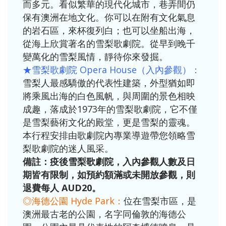
而多元。看似繁華的現代化城市，巷弄間仍
保有澳洲在地文化。你可以在附有文化氣息
的岩石區，來杯復列白；也可以坐船出海，
從海上欣賞著名的雪梨歌劇院。從早到晚千
變萬化的雪梨風情，靜待你來發掘。
★雪梨歌劇院 Opera House（入內參觀）：
雪梨人最感驕傲的代表性建築，外型猶如即
將乘風出海的白色風帆，與周圍的景色相映
成趣，落成於1973年的雪梨歌劇院，它不僅
是雪梨藝術文化的殿堂，更是雪梨的靈魂。
本行程安排由歌劇院內專業導遊帶您領略雪
梨歌劇院的迷人風采。
備註：疫後雪梨歌劇院，入內參觀人數及日
期皆有限制，如預約額滿或未開放參觀，則
退費每人 AUD20。
◎海德公園 Hyde Park：
位在雪梨市區，是
澳洲最古老的公園，名字同倫敦的海德公