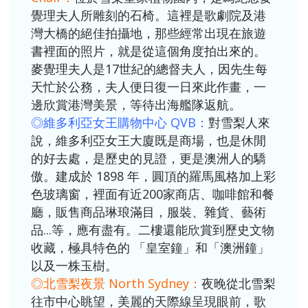
覺理夫人所雕刻的石椅。這裡是歌劇院及港
灣大橋的絕佳拍攝地，那些經常出現在旅遊
書裡面的照片，就是從這個角度拍出來的。
麥覺理夫人是17世紀的總督夫人，因先生每
天忙於公務，夫人便日復一日來此作畫，一
邊欣賞港灣美景，等待出海艦隊返航。
◎維多利亞女王購物中心 QVB：
對雪梨人來
說，維多利亞女王大廈既是商場，也是休閒
的好去處，是歷史的見證，更是澳洲人的驕
傲。建成於 1898 年，圓頂的羅馬風格加上彩
色玻璃窗，裡面有近200家商店、咖啡館和餐
廳，販售商品琳琅滿目，服裝、雜貨、藝術
品...等，應有盡有。二樓還能欣賞到歷史文物
收藏，極具特色的 「皇室鐘」和「澳洲鐘」
以及一株玉樹。
◎北雪梨夜景 North Sydney：
夜晚從北雪梨
往市中心眺望，美麗的天際線呈現眼前，歌