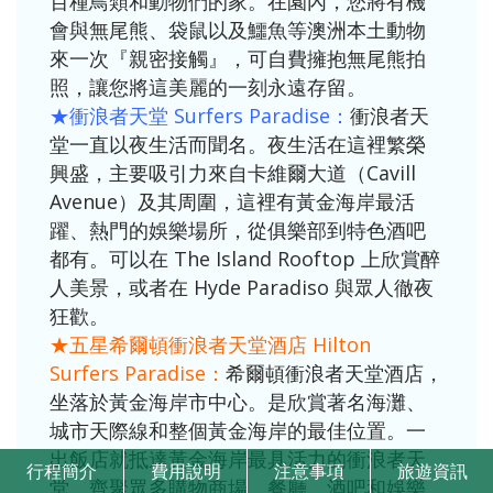
百種鳥類和動物們的家。在園內，您將有機
會與無尾熊、袋鼠以及鱷魚等澳洲本土動物
來一次『親密接觸』，可自費擁抱無尾熊拍
照，讓您將這美麗的一刻永遠存留。
★衝浪者天堂 Surfers Paradise：
衝浪者天
堂一直以夜生活而聞名。夜生活在這裡繁榮
興盛，主要吸引力來自卡維爾大道（Cavill
Avenue）及其周圍，這裡有黃金海岸最活
躍、熱門的娛樂場所，從俱樂部到特色酒吧
都有。可以在 The Island Rooftop 上欣賞醉
人美景，或者在 Hyde Paradiso 與眾人徹夜
狂歡。
★五星希爾頓衝浪者天堂酒店 Hilton
Surfers Paradise：
希爾頓衝浪者天堂酒店，
坐落於黃金海岸市中心。是欣賞著名海灘、
城市天際線和整個黃金海岸的最佳位置。一
出飯店就抵達黃金海岸最具活力的衝浪者天
行程
簡介
費用
說明
注意
事項
旅遊
資訊
堂，齊聚眾多購物商場、餐廳、酒吧和娛樂