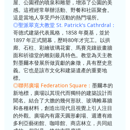
屋、公園裡的噴泉和雕塑，增添了公園的美
感。這裡經常舉辦活動、野餐和社區聚會。
這是當地人享受戶外活動的熱門場所。
◎聖派翠克大教堂 St. Patrick's Cathrdral：
哥德式建築代表風格，1858 年奠基，並於
1897 年正式開幕，歷時80年才完工。以拱
廊、石柱、彩繪玻璃花窗、馬賽克鑲嵌畫牆
面和祈禱堂的雕刻最具特色。教堂為天主教
對墨爾本發展所做貢獻的象徵，具有歷史意
義。它也是該市文化和建築遺產的重要地
標。
◎聯邦廣場 Federation Square：
墨爾本的
新地標，廣場以其現代而獨特的建築設計而
聞名。結合了大膽的幾何形狀、玻璃帷幕牆
和各種材料，創造出現代且視覺上引人注目
的外觀。廣場內有露天圓形劇場、週遭有維
多利亞藝術館、咖啡館、商店林立，共同組