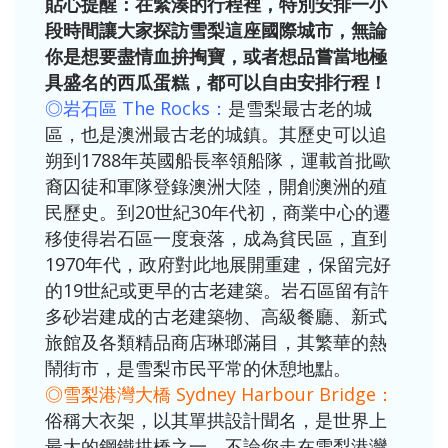
貼心提醒：在緊湊的行程裡，特別安排一小
段時間讓大家探訪雪梨這座國際城市，無論
你是想要盡情血拚掏寶，或者想品嘗當地極
具盛名的西瓜蛋糕，都可以自由安排行程！
◎岩石區 The Rocks：
是雪梨最古老的城
區，也是澳洲最古老的城鎮。其歷史可以追
朔到1788年英國船長率領船隊，運載首批歐
裔囚徒和軍隊登錄澳洲大陸，開創澳洲的殖
民歷史。到20世紀30年代初，商業中心的遷
移使得岩石區一度衰落，成為貧民區，直到
1970年代，政府對此地展開重建，保留完好
的19世紀或更早的古老建築。岩石區留有許
多砂岩建成的古老建築物、高級餐廳、新式
旅館及各類精品商店琳瑯滿目，其繁華的熱
鬧街市，是雪梨市民平常的休憩地點。
◎雪梨港灣大橋 Sydney Harbour Bridge：
俗稱大衣架，以其單拱設計聞名，是世界上
最大的鋼鐵拱橋之一，不論您走在雪梨港灣