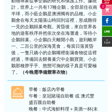
動物專家從事企鵝的研究和保護工作。據統
0
計，世界上一共有17種企鵝，全部居住在南
半球，而小藍企鵝是澳洲獨有的品種。小企
鵝會在每天太陽落山時回到這裡，形成難得
一見的企鵝歸巢奇觀。黃昏後，來自世界各
地的遊客秩序井然依次坐在海灘邊，等待小
企鵝歸巢。小企鵝白天離開小島，遊到離岸
一、二百公里的深海覓食 ，每當日落黃昏
後，一隻只嬌小的企鵝嘴裡銜滿食物從這裡
經過，準備回去餵養巢穴中企鵝寶寶。小企
鵝那種胖乎乎、憨態可掬的樣子真是可愛極
了。
（今晚需準備禦寒衣物）
早餐：飯店內早餐
午餐：皇冠賭場自助餐 或 澳式豐
盛百匯自助餐
晚餐：中式海鮮料理＋美酒一杯(未