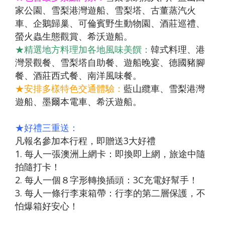
家公園、雪梨港灣遊船、雪梨塔、古董蒸汽火
車、企鵝歸巢、可倫賓野生動物園、酒莊巡禮、
螢火蟲生態觀賞、希沃遊船。
★精選地方料理加各地風味美饌：
韓式料理、港
灣景觀餐、雪梨塔自助餐、遊船晚宴、德國豬腳
餐、酒莊西式餐、南洋風味餐。
★安排多樣特色交通體驗：
藍山纜車、雪梨港灣
遊船、墨爾本電車、希沃遊船。
★好禮三重送：
凡報名參加本行程，即贈送3大好禮
1. 每人一張澳洲上網卡：即換即上網，旅途中隨
拍隨打卡！
2. 每人一個８字形轉換插頭：3C充電好幫手！
3. 每人一條行李束箱帶：行李的第二層保護，不
怕爆箱好安心！