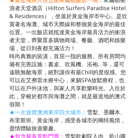
★黃金海岸入住五星希爾頓飯店一晚：
希爾頓衝
【澳門
自費、
風情八
【星宇
無自
愛媛】
發】
浪者天堂酒店（Hilton Surfers Paradise Hotel
航空、
升等三
天（
航空、
費）
& Residences），坐落於黃金海岸市中心。是欣
台中出
排椅》
動車版
台中出
【澳門
賞著名海灘、城市天際線和整個黃金海岸的最佳
發】
【長龍
）【東
發】
航空、
位置。一出飯店就抵達黃金海岸最具活力的衝浪
航空、
方航
台中出
者天堂，齊聚眾多購物商場、餐廳、酒吧和娛樂
台中直
空、台
發】
場，從日到夜都充滿活力！
飛成
中直飛
時尚典雅的裝潢，首屈一指的服務。所有房間均
都】
成都】
備有完善設施：書桌、吹風機、浴袍…等，還可
遠眺無敵海景，絕對讓你有最Chill的度假感。您
可以在艾弗雷水療中心，來躺SPA放鬆療程，也
可以在戶外泳池，與家人共享歡樂時光。入住於
此，穿梭於都市與海灘之間，就是最道地的澳式
假期！
★一次遊覽澳洲東岸四大城市：
雪梨、墨爾本、
布里斯班、黃金海岸，感受各城市的獨特風情，
盡情體驗旅遊樂趣。
★包含最多景點門票：
雪梨歌劇院入內、藍山國