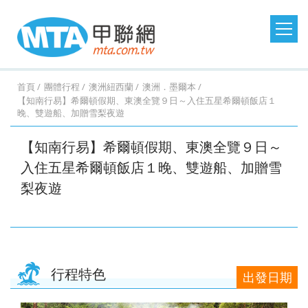
日本旅遊
韓國旅遊
港澳大陸
東南亞旅遊
首頁
團體行程
澳洲紐西蘭
澳洲．墨爾本
【知南行易】希爾頓假期、東澳全覽９日～入住五星希爾頓飯店１
晚、雙遊船、加贈雪梨夜遊
澳洲紐西蘭
歐洲美洲
郵輪假期
台灣旅遊
桃園
桃園
台中
台中
澳
美
MSC
澎湖
桃園
桃園
台中
桃園
紐西
德
探索
金門
桃園
桃園
台中
桃園
西班
馬祖
桃園
台中
台中
台中
土耳
台灣
桃園
台中
台中
桃園
北
【知南行易】希爾頓假期、東澳全覽９日～
出
出
出
出
洲．
國．
郵輪
旅遊
出
出
出
出
蘭．
國．
星號
旅遊
出
出
出
出
牙．
旅遊
出
出
出
出
其．
旅遊
出
出
出
出
歐．
入住五星希爾頓飯店１晚、雙遊船、加贈雪
發．
發．
發．
發．
墨爾
加拿
發．
發．
發．
發．
金旅
瑞
發．
發．
發．
發．
義大
發．
發．
發．
發．
黃金
發．
發．
發．
發．
芬
沖繩
首爾
九寨
峴
本
大．
京阪
釜山
張家
峴
獎
士．
東京
濟洲
重
芽
利．
日本
首爾
江
清
杜拜
熊
釜山
廈
曼
蘭．
梨夜遊
機加
溝．
港．
墨西
神．
界．
港．
荷
迪士
慶．
莊．
希
東
南．
邁．
本．
門．
谷．
瑞
台中
高雄
高雄
高雄
酒．
稻城
富國
哥．
立山
桂
富國
蘭．
尼．
長江
大叻
臘．
北．
黃
普吉
九
武夷
芭達
典．
出
出
出
出
六人
亞丁
島．
秘魯
黑
林．
島．
比利
東京
三
克斯
銀山
山．
島
州．
山
雅．
挪
發．
發．
發．
發．
小團
北越
部．
貴州
北越
時．
機加
峽．
蒙
溫
山東
福岡
華
威．
濟州
首爾
釜山
濟州
行程特色
大阪
法
酒．
恩施
波．
泉．
機加
欣．
冰島
出發日期
機加
國．
新潟
大峽
奧捷
藏王
酒
清邁