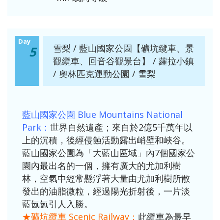
Day
雪梨 / 藍山國家公園【礦坑纜車、景
5
觀纜車、回音谷觀景台】 / 蘿拉小鎮
/ 奧林匹克運動公園 / 雪梨
藍山國家公園 Blue Mountains National
Park：
世界自然遺產；來自於2億5千萬年以
上的沉積，後經侵蝕活動露出峭壁和峽谷。
藍山國家公園為「大藍山區域」內7個國家公
園內最出名的一個，擁有廣大的尤加利樹
林，空氣中經常懸浮著大量由尤加利樹所散
發出的油脂微粒，經過陽光折射後，一片淡
藍氤氳引人入勝。
★礦坑纜車 Scenic Railway：
此纜車為最早