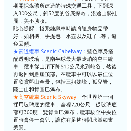
期開採煤礦所建造的特殊交通工具，下到深
入300公尺﹑斜52度的谷底探奇，沿途山勢壯
麗，美不勝收。
貼心提醒：搭乘鍊纜車時請將隨身物品帶
好，如相機、手提包、水壺以及鞋子...等，避
免因傾。
★索道纜車 Scenic Cabelway：
藍色車身搭
配透明玻璃．是南半球最大最陡峭的空中纜
車。纜車從山頂下降510公尺來到峽谷，然後
再返回到懸崖頂部。在纜車中可以以最佳位
置欣賞藍山全景，包括三姐妹峰，孤兒岩，
隱士山和肯圖巴瀑布。
★高空纜車 Scenic Skyway：
全世界第一個
採用玻璃底的纜車，全程720公尺，從玻璃底
部可360度一覽肯圖巴瀑布，纜車駛至中央位
置時會停一會兒，讓你有足夠時間欣賞如畫
美景。