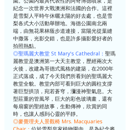
園。公園內最具代表性的阿奇博德噴泉，是
紀念一次世界大戰澳洲和法國的合作。這裡
是雪梨人平時午休曬太陽的好去處，也是雪
梨各式大小活動舉辦地。海德公園南北兩
端，由無花果林蔭步道連接，當陽光從葉縫
中撒落，光影交錯，也是許多攝影愛好者的
拍照熱點。
◎聖瑪麗大教堂 St Mary's Cathedral：
聖瑪
麗教堂是澳洲第一大天主教堂，歷經兩次大
火後，改建為哥德式風格的建築，在2000年
正式落成，成了今天我們所看到的聖瑪麗大
教堂全貌。教堂內部可看到巨大的圓柱支撐
著巨型拱頂，宛若蒼穹，瀰漫神聖氣息。大
型莊重的管風琴，巨大的彩色玻璃畫，還有
每扇窗的聖經故事，生動傳神，欣賞的同
時，也讓人感到心靈的平靜。
◎麥覺理夫人景觀椅 Mrs. Macquaries
Chair：
位於雪梨皇家植物園內，是為紀念麥