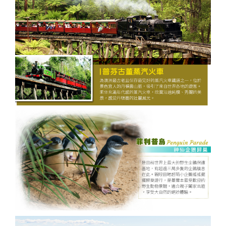
酒
英國
谷
匈
樹冰
桃園
桃園
高雄
【麗星
【來去
【麗星
【遨遊
【歐亞
【樂遊
【歐亞
【艾玩
【歐亞
【璀璨
桃園
桃園
出
波
桃園
桃園
出
台中
桃園
出
台中
桃園
台中
桃園
郵輪】
金門】
郵輪】
台灣】
玩家】
金門】
玩家】
大小
玩家】
大小
出
出
發．
蘭．
出
出
發．
出
出
發．
出
出
出
出
【知南
探索星
戰地三
【知南
探索星
去馬祖
【知南
地中海
山后民
【知南
2026
金】金
【知南
文明與
金】金
發．
發．
長灘
愛沙
發．
發．
薄荷
發．
發．
峴
發．
發．
發．
發．
行易】
號～石
日遊
行易】
號～那
卡蹓、
行易】
郵輪假
俗文化
行易】
詩歌極
門摩西
行易】
自然的
門摩西
山陰
九寨
島．
尼
北海
雲
島．
北海
張家
港．
京阪
江
四國
北
魅力雙
垣島海
（台中
希爾頓
霸、石
暢遊
食在好
期榮耀
村、建
新一品
境星旅
分海、
東澳蒂
盛典・
分海、
山
溝．
海盜
亞．
道．
南．
宿霧
道．
界．
六人
神．
南．
秘
京．
城－雪
上遊３
出發
假期、
垣假期
南、北
味
號～宮
功嶼、
紐西蘭
～MSC
太武
莉雪９
東地中
豪華全
陽．
稻城
船
拉脫
破冰
昆大
楓紅
重
小團
立山
黃
境．
貝加
梨+黃
天２夜
） 華
東澳全
４天３
竿三日
3.0、
古島、
痛風海
１０天
阿拉斯
山、豪
日～金
海十六
牛宴四
四國
亞丁
維
船．
麗．
北
慶．
黑
山．
熊
爾湖
【獨家
【心動
【暑假
【中釜
【玩釜
金海岸
（基隆
信航空
覽９日
夜（基
( 台中
東澳９
沖繩、
鮮餐三
～金旅
加冰河
華全牛
旅獎、
湖１４
日（
秘境
亞．
北海
貴州
國．
長江
部．
江西
本．
中釜玩
釜山玩
樂樂濟
玩星宇
山搭星
８日～
港出
～入住
隆港出
出發 )
日～廚
石垣島
日（
獎、南
奇航１
宴三天
廚師帽
天
台中出
立陶
道機
雪白
三
東京
九
麗水】
麗水】
州鬥陣
帶您嗨
宇】加
歌劇院
發）
五星希
發）
師帽餐
自主遊
華信、
北島、
１日（
（台中
饗宴、
（MSC
發 ）
宛
加酒
國度
峽．
富士
州．
星球水
LUGE
行】濟
翻釜
耶主題
入內、
爾頓飯
廳、全
５天
立榮
冰河峽
早鳥優
出發
徒步美
和諧
全程無
恩施
山．
福岡
族館、
渠道滑
州鐵軌
山】渠
公園
雙城遊
店１
覽三
（基隆
）6人
灣（紐
惠實施
）華信
食地
號、義
自理餐
大峽
東北
機加
順天灣
車+纜
自行車
道滑車
+韓服
船、螃
晚、雙
城、加
出發）
成行、
西蘭航
中 ）
航空
圖、登
大利、
谷
酒
國家園
車、泰
（四人
+纜
體驗
蟹河生
遊船、
贈雪梨
北中南
空）
三塔暢
克羅埃
林、
迪熊博
一臺）
車、海
+塗鴉
台中
桃園
高雄
桃園
態、無
加贈雪
夜遊
出發
遊農莊
西亞、
LUGE
物館、
泰迪熊
岸列
秀、
出
出
出
出
尾熊抱
梨夜遊
希臘、
渠道滑
【邂逅
巨濟
【虎力
王國、
【來去
車、加
【萬象
SKYLUGE
【虎虎