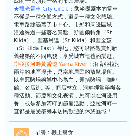
成的一個別具一格的市民廣場。
★觀光電車 City Circle：
乘坐墨爾本的電車
不僅是一種交通方式，還是一種文化體驗。
電車路線涵蓋了市中心、市郊和周邊區域，
沿途經過一些著名景點，斯圖爾特角（St
Kilda）、聖基爾達（St Kilda）和聖金茲
（St Kilda East）等地，您可沿路觀賞到新
舊建築的不同風貌，享受城市巡禮的樂趣。
◎亞拉河畔黃昏遊 Yarra River：
沿著亞拉河
兩岸的地區漫步，是當地居民的放鬆場所。
以皇冠賭場娛樂中心為主，囊括賭場、咖啡
館、名店街...等，商店林立，河畔經常舉辦各
種活動、節慶和文化表演，您可以在河邊用
餐，或是參加河畔的節慶活動，亞拉河畔一
直都是最受墨爾本居民歡迎的休憩區域！
早餐：機上餐食