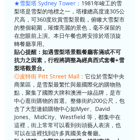
★雪梨塔 Sydney Tower：
1981年峻工的雪
梨塔是雪梨的地標之一，塔樓總高度達305公
尺高，可360度欣賞雪梨景觀，俯瞰大雪梨市
的整個範圍，璀燦亮麗的景色，毫不保留的
在您眼前上演。本日午餐也將安排於塔頂旋
轉餐廳享用。
貼心提醒：如遇雪梨塔景觀餐廳客滿或不可
抗力之因素，行程將調整為經典西式套餐+雪
梨塔觀景台。
◎皮特街 Pitt Street Mall：
它位於雪梨中央
商業區，是雪梨最繁忙與最國際化的購物熱
點，聚集了國際大牌和澳洲一線品牌，是市
中心逛街購物的首選。整條街約200公尺，包
含了大型連鎖購物中心如Myer、David
Jones、MidCity、Westfield 等，都集中在
這裡，街上常常可以看到街頭藝人表演，也
可以在這裡找到許多異國美食餐廳。