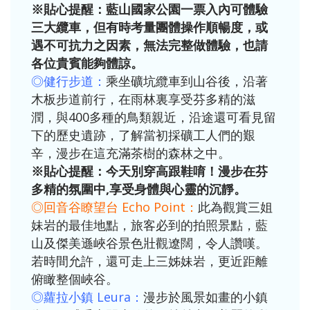
※貼心提醒：藍山國家公園一票入內可體驗
三大纜車，但有時考量團體操作順暢度，或
遇不可抗力之因素，無法完整做體驗，也請
各位貴賓能夠體諒。
◎健行步道：
乘坐礦坑纜車到山谷後，沿著
木板步道前行，在雨林裏享受芬多精的滋
潤，與400多種的鳥類親近，沿途還可看見留
下的歷史遺跡，了解當初採礦工人們的艱
辛，漫步在這充滿茶樹的森林之中。
※貼心提醒：今天別穿高跟鞋唷！漫步在芬
多精的氛圍中,享受身體與心靈的沉靜。
◎回音谷瞭望台 Echo Point：
此為觀賞三姐
妹岩的最佳地點，旅客必到的拍照景點，藍
山及傑美遜峽谷景色壯觀遼闊，令人讚嘆。
若時間允許，還可走上三姊妹岩，更近距離
俯瞰整個峽谷。
◎蘿拉小鎮 Leura：
漫步於風景如畫的小鎮