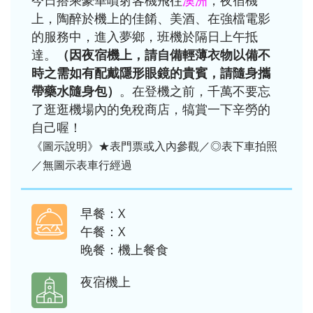
今日搭乘豪華噴射客機飛往
澳洲
，夜宿機
上，陶醉於機上的佳餚、美酒、在強檔電影
的服務中，進入夢鄉，班機於隔日上午抵
達。
（因夜宿機上，請自備輕薄衣物以備不
時之需如有配戴隱形眼鏡的貴賓，請隨身攜
帶藥水隨身包）
。在登機之前，千萬不要忘
了逛逛機場內的免稅商店，犒賞一下辛勞的
自己喔！
《圖示說明》★表門票或入內參觀／◎表下車拍照
／無圖示表車行經過
早餐：X
午餐：X
晚餐：機上餐食
夜宿機上