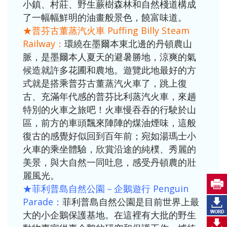
小鎮、村莊、野生蕨樹森林和自然棧道構成
了一幅幅鮮明的油畫般景色，饒富味道。
★普芬古董蒸汽火車 Puffing Billy Steam
Railway：
環繞在墨爾本東北邊的丹頓農山
脈，是墨爾本人夏天的避暑勝地，涼爽的氣
候造就許多花圃和農地。遊覽此地最好的方
式就是搭乘普芬古董蒸汽火車了，跳上復
古、充滿年代感的普芬比利蒸汽火車，來趟
特別的火車之旅吧！火車慢吞吞的行駛於山
區，前方的車頭飄來陣陣的煤油煙味，這般
復古的感覺好似回到百年前；宛如湯瑪士小
火車的乘坐體驗，欣賞沿途的純樸、秀麗的
美景，與大自然一同吐息，感受丹頓農的壯
麗風光。
★菲利普島自然公園－企鵝遊行 Penguin
Parade：
菲利普島自然公園是目前世界上最
大的小企鵝保護基地。在這裡有大批的野生