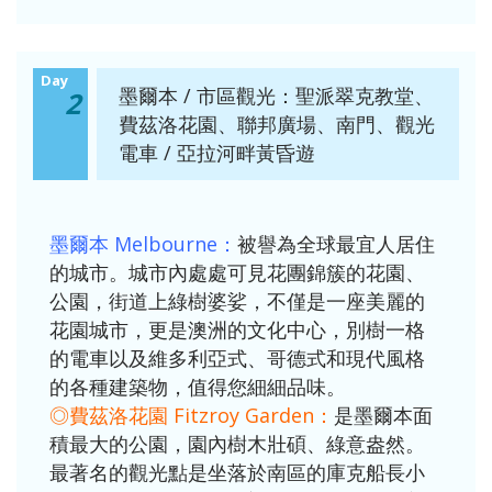
Day
墨爾本 / 市區觀光：聖派翠克教堂、
2
費茲洛花園、聯邦廣場、南門、觀光
電車 / 亞拉河畔黃昏遊
墨爾本 Melbourne：
被譽為全球最宜人居住
的城市。城市內處處可見花團錦簇的花園、
公園，街道上綠樹婆娑，不僅是一座美麗的
花園城市，更是澳洲的文化中心，別樹一格
的電車以及維多利亞式、哥德式和現代風格
的各種建築物，值得您細細品味。
◎費茲洛花園 Fitzroy Garden：
是墨爾本面
積最大的公園，園內樹木壯碩、綠意盎然。
最著名的觀光點是坐落於南區的庫克船長小