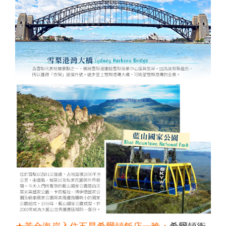
中國自
直飛成
直飛成
中國自
中國自
人蔘
飛】
《不走
茶五天
（舊金
高雄飛
店）
【星宇
（洛杉
保肝》
住巴拿
由行】
都【遇
都【遊
由行】
由行】
+保肝
人蔘、
（全程
山進／
濟州】
【星宇
航空、
磯進／
【星宇
山法式
【來去
重慶張
【來去
見中國
【沖繩
遍中國
【嗨玩
重慶南
【四國
重慶武
店》
保肝》
入住當
洛杉磯
航空、
桃園出
舊金山
航空、
城堡酒
沖繩】
家界～
沖繩】
自由
輕旅】
自由
超值沖
川～天
歐嗨
隆、天
【真航
【德威
地四星
出）
台中直
發】
出）
桃園直
店+3晚
沖繩機
鳳凰古
沖繩機
行】童
沖繩機
行】成
繩】系
生三
喲】瀨
生三
空、台
航空、
酒店）
飛】
飛】
當地五
加酒、
城、張
加酒、
話九寨
加酒の
都樂山
滿漁市
橋、烏
戶潮音
橋、湖
中直
桃園直
《無購
星酒
自由行
家界景
自由行
溝、熊
半自由
大佛、
場、波
江畫
四國小
北恩施
飛】
飛】
物》
店）
四日 (
區、袁
四日 (
貓基
行四日
都江堰
之上神
廊、武
豆島～
大峽
【台灣
《無購
市區酒
家界景
市區酒
地、五
( 含小
水利工
宮、美
陵山大
道後古
谷、三
虎航、
物》
店含早
區、濯
店含早
彩黃
費、接
程、中
國村、
裂谷、
湯礦山
排椅八
桃園出
【台灣
餐 ) 2
水古
餐、2
龍、寬
送機及
國古羌
瀨長島
輕軌穿
遊船纜
日（無
發】
虎航、
人成行
鎮、輕
人成行
窄巷
1午1晚
城、牟
半自由
樓、重
車採果
購物、
桃園出
軌體驗
) 【星
子、船
餐+2天
尼溝、
行四天
慶枇杷
雙溫泉
無自
發】
八日
宇&虎
遊樂山
行程 )
九寨
（晚去
園半山
七日
費）
（無購
航、台
大佛八
6人成
溝、黃
晚回、
火鍋八
【長榮
【澳門
物、無
中出
天《無
行
龍、熊
含機上
日（無
航空，
航空、
自費）
發】
購物無
貓基地
餐 )
購物、
桃園/
台中出