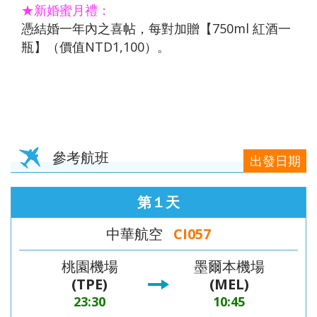
★新婚蜜月禮：
憑結婚一年內之喜帖，每對加贈【750ml 紅酒一
瓶】（價值NTD1,100）。
參考航班
出發日期
第１天
中華航空
CI057
桃園機場
墨爾本機場
(TPE)
(MEL)
23:30
10:45