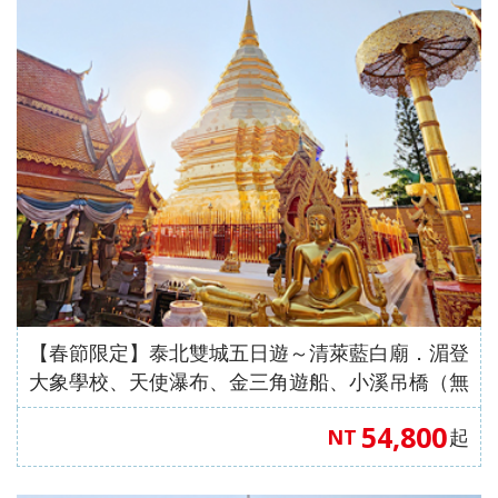
發．
發．
發．
發．
抱（中
蒙特內
車+纜
峴港】
島、海
全開夯
跆拳武
長灘】
耶主題
暹邏】
釜山天
發峴慢
沖繩
內
東
絲
華航
哥羅、
車、泰
優雅在
金剛船
玩峴
藝秀、
長灘島
公園
頂泰豐
際線斜
悠法式
機加
蒙．
京．
路．
空）
斯洛維
迪熊博
峴四星
遊、天
港】巴
東邊松
機加
+韓服
曼谷五
坡滑車
城堡】
酒．
哈爾
日本
南北
尼亞）
物館、
版六日
【魅力
空膠囊
拿山一
【玩美
堂童話
酒、自
【國航
體驗、
星酒店
【玩美
+纜
巴拿山
【魅力
六人
濱．
東
疆．
伽倻主
（奧黛
歐洲】
列車、
票玩到
加族】
村、駱
由行五
假期】
水果大
五日
加族】
車、水
一票玩
歐洲】
小團
北極
北．
西藏
題公園
體驗、
法比荷
加耶主
底、纜
臥谷長
駝體驗
日
波蘭波
福
（獨家
臥谷長
果大福
到底、
德瑞冰
村
東京
+韓服
龍蝦饗
～最愛
題公
車佛手
榮歡樂
五天
【菲律
羅的海
DIY+韓
亞特蘭
榮奇幻
DIY+韓
佛手橋
雪鐵力
大阪
體驗
宴、無
羅浮
園、長
橋纜車
美西９
（升等
賓航
三小國
服體驗
蒂斯郵
美西９
服體驗
纜車來
士山、
機加
+塗鴉
購物、
宮、特
腳蟹吃
來回、
日～優
２晚五
空、2
（立陶
+韓式
輪男模
日～錫
+韓式
回、迦
德國童
酒
秀、韓
無自理
色三遊
到飽五
會安古
勝美
花酒
人成
宛、拉
下午茶
秀、希
安、布
下午茶
南島竹
話城
式下午
餐、
船、絕
天（五
鎮．世
地、大
店）
行】
脫維
六天
爾頓下
萊斯、
五天
桶船、
堡、黃
茶五天
VIP通
美羊角
花麗水
界文化
峽谷國
《不走
亞、愛
《不走
午茶、
優勝美
（升等
魅力峴
金景觀
【春節限定】泰北雙城五日遊～清萊藍白廟．湄登
（升等
關）6
村、運
酒店１
遺產、
家公
人蔘
沙尼
人蔘保
綠山國
地、大
１晚五
港秀
快線、
大象學校、天使瀑布、金三角遊船、小溪吊橋（無
３晚五
人成行
河風車
晚+釜
迦南島
園、羚
+保
亞）１
肝》
家公
峽谷國
花酒
會、會
世界遺
購物）【泰越捷航空、台中直飛】
花酒
【越捷
城８日
山五花
竹桶
羊峽
肝》
０天
（再升
園、東
家公
店）
安燈籠
產旅行
54,800
NT
起
店）
航空、
酒店２
船、網
谷、環
【德威
等１晚
芭樂
園、羚
《不走
古鎮五
１０日
【遊遍
#台中
#台中
【遊遍
【遊遍
《不走
台中直
晚）
紅下午
球影城
航空、
五花酒
園）
羊峽谷
人蔘、
天（入