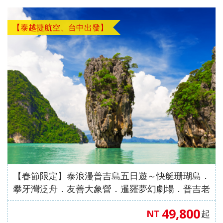
【澳門
自費、
風情八
【星宇
無自
愛媛】
發】
航空、
升等三
天（
航空、
費）
台中出
排椅》
動車版
台中出
【澳門
【泰越捷航空、台中出發】
發】
【長龍
）【東
發】
航空、
航空、
方航
台中出
台中直
空、台
發】
飛成
中直飛
都】
成都】
【春節限定】泰浪漫普吉島五日遊～快艇珊瑚島．
攀牙灣泛舟．友善大象營．暹羅夢幻劇場．普吉老
城【泰越捷航空、台中出發】
49,800
NT
起