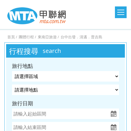
日本旅遊
韓國旅遊
港澳大陸
東南亞旅遊
首頁
團體行程
東南亞旅遊
台中出發．清邁．普吉島
澳洲紐西蘭
歐洲美洲
郵輪假期
台灣旅遊
行程搜尋
search
桃園
桃園
台中
台中
澳
美
MSC
澎湖
桃園
桃園
台中
桃園
紐西
德
探索
金門
桃園
桃園
台中
桃園
西班
馬祖
桃園
台中
台中
台中
土耳
台灣
桃園
台中
台中
桃園
北
出
出
出
出
洲．
國．
郵輪
旅遊
出
出
出
出
蘭．
國．
星號
旅遊
出
出
出
出
牙．
旅遊
出
出
出
出
其．
旅遊
出
出
出
出
歐．
旅行地點
發．
發．
發．
發．
墨爾
加拿
發．
發．
發．
發．
金旅
瑞
發．
發．
發．
發．
義大
發．
發．
發．
發．
黃金
發．
發．
發．
發．
芬
沖繩
首爾
九寨
峴
本
大．
京阪
釜山
張家
峴
獎
士．
東京
濟洲
重
芽
利．
日本
首爾
江
清
杜拜
熊
釜山
廈
曼
蘭．
機加
溝．
港．
墨西
神．
界．
港．
荷
迪士
慶．
莊．
希
東
南．
邁．
本．
門．
谷．
瑞
台中
高雄
高雄
高雄
酒．
稻城
富國
哥．
立山
桂
富國
蘭．
尼．
長江
大叻
臘．
北．
黃
普吉
九
武夷
芭達
典．
出
出
出
出
六人
亞丁
島．
秘魯
黑
林．
島．
比利
東京
三
克斯
銀山
山．
島
州．
山
雅．
挪
旅行日期
發．
發．
發．
發．
小團
北越
部．
貴州
北越
時．
機加
峽．
蒙
溫
山東
福岡
華
威．
濟州
首爾
釜山
濟州
大阪
法
酒．
恩施
波．
泉．
機加
欣．
冰島
機加
國．
新潟
大峽
奧捷
藏王
酒
清邁