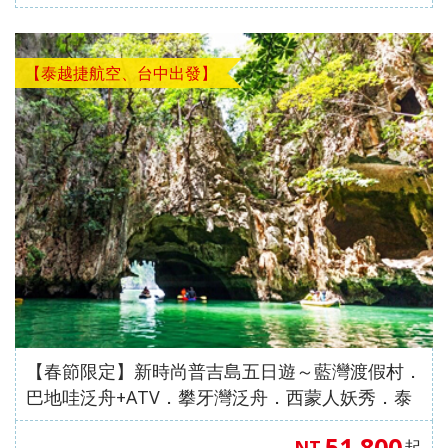
【泰越捷航空、台中出發】
【春節限定】新時尚普吉島五日遊～藍灣渡假村．
巴地哇泛舟+ATV．攀牙灣泛舟．西蒙人妖秀．泰
式古法按摩【泰越捷航空、台中出發】
51,800
NT
起