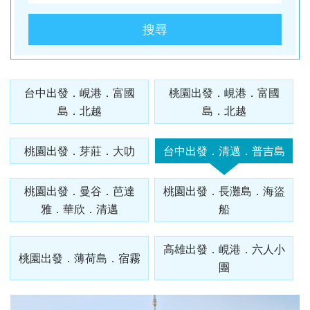
酒
英國
谷
匈
樹冰
桃園
桃園
高雄
【麗星
【來去
【麗星
【遨遊
【歐亞
【樂遊
【歐亞
【艾玩
【歐亞
【璀璨
桃園
桃園
出
波
桃園
桃園
出
台中
桃園
出
台中
桃園
台中
桃園
郵輪】
金門】
郵輪】
台灣】
玩家】
金門】
玩家】
大小
玩家】
大小
出
出
發．
蘭．
出
出
發．
出
出
發．
出
出
出
出
【知南
探索星
戰地三
【知南
探索星
去馬祖
【知南
地中海
山后民
【知南
2026
金】金
【知南
文明與
金】金
發．
發．
長灘
愛沙
發．
發．
薄荷
發．
發．
峴
發．
發．
發．
發．
行易】
號～石
日遊
行易】
號～那
卡蹓、
行易】
郵輪假
俗文化
行易】
詩歌極
門摩西
行易】
自然的
門摩西
山陰
九寨
島．
尼
北海
雲
島．
北海
張家
港．
京阪
江
四國
北
台中出發．峴港．富國
桃園出發．峴港．富國
魅力雙
垣島海
（台中
希爾頓
霸、石
暢遊
食在好
期榮耀
村、建
新一品
境星旅
分海、
東澳蒂
盛典・
分海、
山
溝．
海盜
亞．
道．
南．
宿霧
道．
界．
六人
神．
南．
秘
京．
島．北越
島．北越
城－雪
上遊３
出發
假期、
垣假期
南、北
味
號～宮
功嶼、
紐西蘭
～MSC
太武
莉雪９
東地中
豪華全
陽．
稻城
船
拉脫
破冰
昆大
楓紅
重
小團
立山
黃
境．
貝加
梨+黃
天２夜
） 華
東澳全
４天３
竿三日
3.0、
古島、
痛風海
１０天
阿拉斯
山、豪
日～金
海十六
牛宴四
四國
亞丁
維
船．
麗．
北
慶．
黑
山．
熊
爾湖
【獨家
【心動
【暑假
【中釜
【玩釜
桃園出發．芽莊．大叻
台中出發．清邁．普吉島
金海岸
（基隆
信航空
覽９日
夜（基
( 台中
東澳９
沖繩、
鮮餐三
～金旅
加冰河
華全牛
旅獎、
湖１４
日（
秘境
亞．
北海
貴州
國．
長江
部．
江西
本．
中釜玩
釜山玩
樂樂濟
玩星宇
山搭星
８日～
港出
～入住
隆港出
出發 )
日～廚
石垣島
日（
獎、南
奇航１
宴三天
廚師帽
天
台中出
立陶
道機
雪白
三
東京
九
麗水】
麗水】
州鬥陣
帶您嗨
宇】加
歌劇院
發）
五星希
發）
師帽餐
自主遊
華信、
北島、
１日（
（台中
饗宴、
（MSC
發 ）
桃園出發．曼谷．芭達
桃園出發．長灘島．海盜
宛
加酒
國度
峽．
富士
州．
星球水
LUGE
行】濟
翻釜
耶主題
入內、
爾頓飯
廳、全
５天
立榮
冰河峽
早鳥優
出發
徒步美
和諧
全程無
雅．華欣．清邁
船
恩施
山．
福岡
族館、
渠道滑
州鐵軌
山】渠
公園
雙城遊
店１
覽三
（基隆
）6人
灣（紐
惠實施
）華信
食地
號、義
自理餐
大峽
東北
機加
順天灣
車+纜
自行車
道滑車
+韓服
船、螃
晚、雙
城、加
出發）
成行、
西蘭航
中 ）
航空
圖、登
大利、
谷
酒
高雄出發．峴港．六人小
國家園
車、泰
（四人
+纜
體驗
桃園出發．薄荷島．宿霧
蟹河生
遊船、
贈雪梨
北中南
空）
三塔暢
克羅埃
團
林、
迪熊博
一臺）
車、海
+塗鴉
台中
桃園
高雄
桃園
態、無
加贈雪
夜遊
出發
遊農莊
西亞、
LUGE
物館、
泰迪熊
岸列
秀、
出
出
出
出
尾熊抱
梨夜遊
希臘、
渠道滑
【邂逅
巨濟
【虎力
王國、
【來去
車、加
【萬象
SKYLUGE
【虎虎