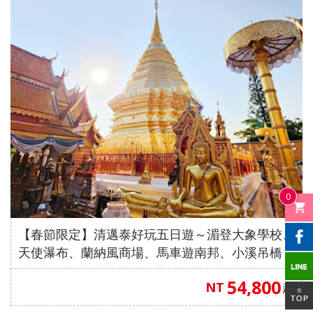
中國自
直飛成
直飛成
中國自
中國自
人蔘
飛】
《不走
茶五天
（舊金
高雄飛
店）
【星宇
（洛杉
保肝》
住巴拿
由行】
都【遇
都【遊
由行】
由行】
+保肝
人蔘、
（全程
山進／
濟州】
【星宇
航空、
磯進／
【星宇
山法式
【來去
重慶張
【來去
見中國
【沖繩
遍中國
【嗨玩
重慶南
【四國
重慶武
店》
保肝》
入住當
洛杉磯
航空、
桃園出
舊金山
航空、
城堡酒
沖繩】
家界～
沖繩】
自由
輕旅】
自由
超值沖
川～天
歐嗨
隆、天
【真航
【德威
地四星
出）
台中直
發】
出）
桃園直
店+3晚
沖繩機
鳳凰古
沖繩機
行】童
沖繩機
行】成
繩】系
生三
喲】瀨
生三
空、台
航空、
酒店）
飛】
飛】
當地五
加酒、
城、張
加酒、
話九寨
加酒の
都樂山
滿漁市
橋、烏
戶潮音
橋、湖
中直
桃園直
《無購
星酒
自由行
家界景
自由行
溝、熊
半自由
大佛、
場、波
江畫
四國小
北恩施
飛】
飛】
物》
店）
四日 (
區、袁
四日 (
貓基
行四日
都江堰
之上神
廊、武
豆島～
大峽
【台灣
《無購
市區酒
家界景
市區酒
地、五
( 含小
水利工
宮、美
陵山大
道後古
谷、三
虎航、
物》
店含早
區、濯
店含早
彩黃
費、接
程、中
國村、
裂谷、
湯礦山
排椅八
桃園出
【台灣
餐 ) 2
水古
餐、2
龍、寬
送機及
國古羌
瀨長島
輕軌穿
遊船纜
日（無
發】
虎航、
0
人成行
鎮、輕
人成行
窄巷
1午1晚
城、牟
半自由
樓、重
車採果
購物、
桃園出
軌體驗
) 【星
子、船
餐+2天
尼溝、
行四天
慶枇杷
雙溫泉
無自
發】
【春節限定】清邁泰好玩五日遊～湄登大象學校、
八日
宇&虎
遊樂山
行程 )
九寨
（晚去
園半山
七日
費）
天使瀑布、蘭納風商場、馬車遊南邦、小溪吊橋
（無購
航、台
大佛八
6人成
溝、黃
晚回、
火鍋八
【長榮
【澳門
（無購物）【泰越捷航空、台中直飛】
物、無
中出
天《無
行
龍、熊
含機上
日（無
航空，
航空、
54,800
NT
起
自費）
發】
購物無
貓基地
餐 )
購物、
桃園/
台中出