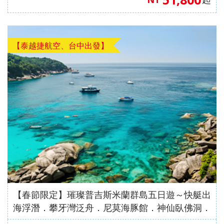
【泰越捷航空、台中出發】
【春節限定】璀璨普吉斯米蘭群島五日遊～快艇出
海浮潛．攀牙灣泛舟．尼莫海豚館．神仙臥佛洞．
泰式精油SPA【泰越捷航空、台中出發】