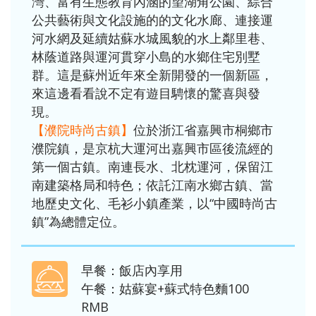
灣、富有生態教育內涵的望湖角公園、綜合
公共藝術與文化設施的的文化水廊、連接運
河水網及延續姑蘇水城風貌的水上鄰里巷、
林蔭道路與運河貫穿小島的水鄉住宅別墅
群。這是蘇州近年來全新開發的一個新區，
來這邊看看說不定有遊目騁懷的驚喜與發
現。
【濮院時尚古鎮】
位於浙江省嘉興市桐鄉市
濮院鎮，是京杭大運河出嘉興市區後流經的
第一個古鎮。南連長水、北枕運河，保留江
南建築格局和特色；依託江南水鄉古鎮、當
地歷史文化、毛衫小鎮產業，以“中國時尚古
鎮”為總體定位。
早餐：飯店內享用
午餐：姑蘇宴+蘇式特色麵100
RMB