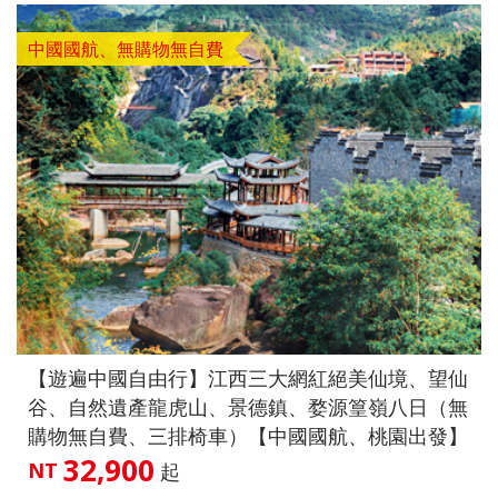
中國國航、無購物無自費
【遊遍中國自由行】江西三大網紅絕美仙境、望仙
谷、自然遺產龍虎山、景德鎮、婺源篁嶺八日（無
購物無自費、三排椅車）【中國國航、桃園出發】
32,900
NT
起