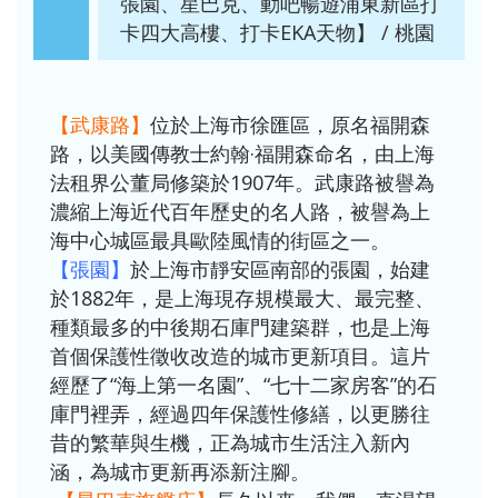
張園、星巴克、動吧暢遊浦東新區打
卡四大高樓、打卡EKA天物】 / 桃園
【武康路】
位於上海市徐匯區，原名福開森
路，以美國傳教士約翰·福開森命名，由上海
法租界公董局修築於1907年。武康路被譽為
濃縮上海近代百年歷史的名人路，被譽為上
海中心城區最具歐陸風情的街區之一。
【張園】
於上海市靜安區南部的張園，始建
於1882年，是上海現存規模最大、最完整、
種類最多的中後期石庫門建築群，也是上海
首個保護性徵收改造的城市更新項目。這片
經歷了“海上第一名園”、“七十二家房客”的石
庫門裡弄，經過四年保護性修繕，以更勝往
昔的繁華與生機，正為城市生活注入新內
涵，為城市更新再添新注腳。