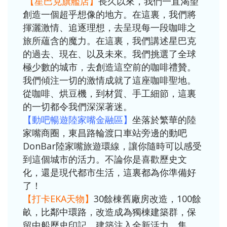
【星巴克旗艦店】
長久以來，我們一直渴望
創造一個超乎想像的地方。在這裏，我們將
揮灑激情、追逐理想，去呈現每一段咖啡之
旅所蘊含的魔力。在這裏，我們講述星巴克
的過去、現在、以及未來。我們挑選了全球
極少數的城市，去創造這空前的咖啡禮贊。
我們傾注一切的激情成就了這座咖啡聖地。
從咖啡、烘豆機，到材質、手工細節，這裏
的一切都令我們深深著迷。
【動吧暢遊陸家嘴金融區】
坐落於繁華的陸
家嘴商圈，東昌路輪渡口車站旁邊的動吧
DonBar陸家嘴旅遊環線，讓你隨時可以感受
到這個城市的活力。不論你是喜歡歷史文
化，還是現代都市生活，這裏都為你準備好
了！
【打卡EKA天物】
30餘棟舊廠房改造，100餘
畝，比鄰中環路，改造成為獨棟建築群，保
留中船歷史印記，建築注入全新活力，集