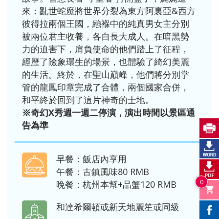
來：亂世蛇魔將世界分裂為東方阿裏亞&西方
彼得拉兩個王國，繈褓中的純真男女主分別
被兩位君主收養，各自長大成人。在暗黑勢
力的迫害下，肩負使命的他們踏上了征程，
經歷了險象環生的場景，也體驗了綺幻美麗
的生活。終於，在聖山巔峰，他們將分別掌
管的龍鳳印章完成了合體，兩個國家合併，
和平終於回到了這片神奇的士地。
※奇幻X秀週一週二停演，演出時間以景區通
告為準
早餐：飯店內享用
午餐：古鎮風味80 RMB
0
晚餐：杭州本幫+品蟹120 RMB
和達希爾頓或新天地麗笙或同級