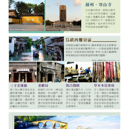
酒
英國
谷
匈
樹冰
桃園
桃園
高雄
【麗星
【來去
【麗星
【遨遊
【歐亞
【樂遊
【歐亞
【艾玩
【歐亞
【璀璨
桃園
桃園
出
波
桃園
桃園
出
台中
桃園
出
台中
桃園
台中
桃園
郵輪】
金門】
郵輪】
台灣】
玩家】
金門】
玩家】
大小
玩家】
大小
出
出
發．
蘭．
出
出
發．
出
出
發．
出
出
出
出
【知南
探索星
戰地三
【知南
探索星
去馬祖
【知南
地中海
山后民
【知南
2026
金】金
【知南
文明與
金】金
發．
發．
長灘
愛沙
發．
發．
薄荷
發．
發．
峴
發．
發．
發．
發．
行易】
號～石
日遊
行易】
號～那
卡蹓、
行易】
郵輪假
俗文化
行易】
詩歌極
門摩西
行易】
自然的
門摩西
山陰
九寨
島．
尼
北海
雲
島．
北海
張家
港．
京阪
江
四國
北
魅力雙
垣島海
（台中
希爾頓
霸、石
暢遊
食在好
期榮耀
村、建
新一品
境星旅
分海、
東澳蒂
盛典・
分海、
山
溝．
海盜
亞．
道．
南．
宿霧
道．
界．
六人
神．
南．
秘
京．
城－雪
上遊３
出發
假期、
垣假期
南、北
味
號～宮
功嶼、
紐西蘭
～MSC
太武
莉雪９
東地中
豪華全
陽．
稻城
船
拉脫
破冰
昆大
楓紅
重
小團
立山
黃
境．
貝加
梨+黃
天２夜
） 華
東澳全
４天３
竿三日
3.0、
古島、
痛風海
１０天
阿拉斯
山、豪
日～金
海十六
牛宴四
四國
亞丁
維
船．
麗．
北
慶．
黑
山．
熊
爾湖
【獨家
【心動
【暑假
【中釜
【玩釜
金海岸
（基隆
信航空
覽９日
夜（基
( 台中
東澳９
沖繩、
鮮餐三
～金旅
加冰河
華全牛
旅獎、
湖１４
日（
秘境
亞．
北海
貴州
國．
長江
部．
江西
本．
中釜玩
釜山玩
樂樂濟
玩星宇
山搭星
８日～
港出
～入住
隆港出
出發 )
日～廚
石垣島
日（
獎、南
奇航１
宴三天
廚師帽
天
台中出
立陶
道機
雪白
三
東京
九
麗水】
麗水】
州鬥陣
帶您嗨
宇】加
歌劇院
發）
五星希
發）
師帽餐
自主遊
華信、
北島、
１日（
（台中
饗宴、
（MSC
發 ）
宛
加酒
國度
峽．
富士
州．
星球水
LUGE
行】濟
翻釜
耶主題
入內、
爾頓飯
廳、全
５天
立榮
冰河峽
早鳥優
出發
徒步美
和諧
全程無
恩施
山．
福岡
族館、
渠道滑
州鐵軌
山】渠
公園
雙城遊
店１
覽三
（基隆
）6人
灣（紐
惠實施
）華信
食地
號、義
自理餐
大峽
東北
機加
順天灣
車+纜
自行車
道滑車
+韓服
船、螃
晚、雙
城、加
出發）
成行、
西蘭航
中 ）
航空
圖、登
大利、
谷
酒
國家園
車、泰
（四人
+纜
體驗
蟹河生
遊船、
贈雪梨
北中南
空）
三塔暢
克羅埃
林、
迪熊博
一臺）
車、海
+塗鴉
台中
桃園
高雄
桃園
態、無
加贈雪
夜遊
出發
遊農莊
西亞、
LUGE
物館、
泰迪熊
岸列
秀、
出
出
出
出
尾熊抱
梨夜遊
希臘、
渠道滑
【邂逅
巨濟
【虎力
王國、
【來去
車、加
【萬象
SKYLUGE
【虎虎