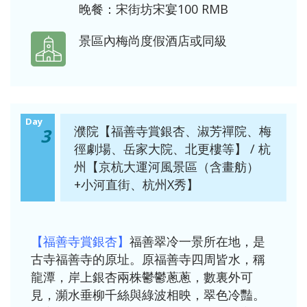
晚餐：宋街坊宋宴100 RMB
景區內梅尚度假酒店或同級
Day
濮院【福善寺賞銀杏、淑芳禪院、梅
3
徑劇場、岳家大院、北更樓等】 / 杭
州【京杭大運河風景區（含畫舫）
+小河直街、杭州X秀】
【福善寺賞銀杏】
福善翠冷一景所在地，是
古寺福善寺的原址。原福善寺四周皆水，稱
龍潭，岸上銀杏兩株鬱鬱蔥蔥，數裏外可
見，瀕水垂柳千絲與綠波相映，翠色冷豔。