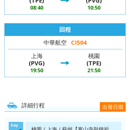
(TPE)
(PVG)
【澳門
自費、
風情八
【星宇
無自
愛媛】
發】
08:40
10:50
航空、
升等三
天（
航空、
費）
台中出
排椅》
動車版
台中出
【澳門
發】
【長龍
）【東
發】
航空、
回程
航空、
方航
台中出
台中直
空、台
發】
中華航空
CI504
飛成
中直飛
都】
成都】
上海
桃園
(PVG)
(TPE)
19:50
21:50
詳細行程
出發日期
Day
桃園 / 上海 / 蘇州【寒山寺敲鐘祈