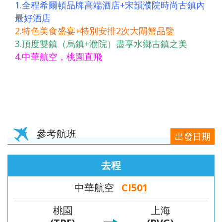
中國自
直飛成
直飛成
中國自
中國自
1.全程希爾頓品牌高端酒店+宋韻濮院時尚古鎮內
人蔘
飛】
《不走
茶五天
（舊金
高雄飛
店）
【星宇
（洛杉
保肝》
住巴拿
由行】
都【遇
都【遊
由行】
由行】
最好酒店
+保肝
人蔘、
（全程
山進／
濟州】
【星宇
航空、
磯進／
【星宇
山法式
【來去
重慶張
【來去
見中國
【沖繩
遍中國
【嗨玩
重慶南
【四國
重慶武
2.特色美食盛宴+特別安排2次大閘蟹品鑒
店》
保肝》
入住當
洛杉磯
航空、
桃園出
舊金山
航空、
城堡酒
沖繩】
家界～
沖繩】
自由
輕旅】
自由
超值沖
川～天
歐嗨
隆、天
3.頂度雙鎮（烏鎮+濮院）盡享水鄉古鎮之美
【真航
【德威
地四星
出）
台中直
發】
出）
桃園直
店+3晚
沖繩機
鳳凰古
沖繩機
行】童
沖繩機
行】成
繩】系
生三
喲】瀨
生三
4.中華航空，桃園直飛
空、台
航空、
酒店）
飛】
飛】
當地五
加酒、
城、張
加酒、
話九寨
加酒の
都樂山
滿漁市
橋、烏
戶潮音
橋、湖
中直
桃園直
《無購
星酒
自由行
家界景
自由行
溝、熊
半自由
大佛、
場、波
江畫
四國小
北恩施
飛】
飛】
物》
店）
四日 (
區、袁
四日 (
貓基
行四日
都江堰
之上神
廊、武
豆島～
大峽
【台灣
《無購
市區酒
家界景
市區酒
地、五
( 含小
水利工
宮、美
陵山大
道後古
谷、三
虎航、
物》
店含早
區、濯
店含早
彩黃
費、接
程、中
國村、
裂谷、
湯礦山
排椅八
桃園出
【台灣
餐 ) 2
水古
餐、2
龍、寬
送機及
國古羌
瀨長島
輕軌穿
遊船纜
日（無
參考航班
出發日期
發】
虎航、
人成行
鎮、輕
人成行
窄巷
1午1晚
城、牟
半自由
樓、重
車採果
購物、
桃園出
軌體驗
) 【星
子、船
餐+2天
尼溝、
行四天
慶枇杷
雙溫泉
無自
發】
去程
八日
宇&虎
遊樂山
行程 )
九寨
（晚去
園半山
七日
費）
（無購
航、台
大佛八
6人成
溝、黃
晚回、
火鍋八
【長榮
【澳門
中華航空
CI501
物、無
中出
天《無
行
龍、熊
含機上
日（無
航空，
航空、
桃園
上海
自費）
發】
購物無
貓基地
餐 )
購物、
桃園/
台中出