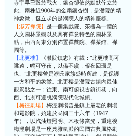
寺宇早已毀於戰火，銀杏卻依然默默佇立於
此。兩株近900年的金扇銀杏樹，是濮院的精
神象徵，挺立起的是濮院人的精神座標。
【淑芳禪院】
是一個集戲院、茶樓為一體的
人文園林景觀以及具有禪意特色的園林景
點，由西向東分別佈置禪戲院、禪茶館、禪
園等。
【北更樓】
《濮院鎮志》有載：“北更樓高可
眺遠，鳴可守夜，以備不虞，報夜回環是
也。”北更樓曾是濮氏家族盛時所建，是保護
一方和平的象徵。北更樓是濮院古鎮內最佳
觀景點之一：往東、南可俯視古鎮街巷，向
西、北則可遠眺濮院現代化城鎮。
【梅徑劇場】
梅涇劇場曾是鎮上最老的劇場
和電影院，始建於民國三十六年（1947
年），以汽油燈照明、木板條當凳，重建後
梅涇劇場是一座典雅氣派的民國古典風格劇