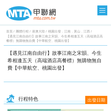
日本旅遊
韓國旅遊
港澳大陸
東南亞旅遊
首頁
團體行程
港澳大陸
桃園出發．江南．黃山．江西
【遇見江南自由行】故事江南之宋韻、今生希相逢五天（高端酒店高
餐標）無購物無自費【中華航空、桃園出發】
澳洲紐西蘭
歐洲美洲
郵輪假期
台灣旅遊
桃園
桃園
台中
台中
澳
美
MSC
澎湖
桃園
桃園
台中
桃園
紐西
德
探索
金門
桃園
桃園
台中
桃園
西班
馬祖
桃園
台中
台中
台中
土耳
台灣
桃園
台中
台中
桃園
北
【遇見江南自由行】故事江南之宋韻、今生
出
出
出
出
洲．
國．
郵輪
旅遊
出
出
出
出
蘭．
國．
星號
旅遊
出
出
出
出
牙．
旅遊
出
出
出
出
其．
旅遊
出
出
出
出
歐．
希相逢五天（高端酒店高餐標）無購物無自
發．
發．
發．
發．
墨爾
加拿
發．
發．
發．
發．
金旅
瑞
發．
發．
發．
發．
義大
發．
發．
發．
發．
黃金
發．
發．
發．
發．
芬
沖繩
首爾
九寨
峴
本
大．
京阪
釜山
張家
峴
獎
士．
東京
濟洲
重
芽
利．
日本
首爾
江
清
杜拜
熊
釜山
廈
曼
蘭．
費【中華航空、桃園出發】
機加
溝．
港．
墨西
神．
界．
港．
荷
迪士
慶．
莊．
希
東
南．
邁．
本．
門．
谷．
瑞
台中
高雄
高雄
高雄
酒．
稻城
富國
哥．
立山
桂
富國
蘭．
尼．
長江
大叻
臘．
北．
黃
普吉
九
武夷
芭達
典．
出
出
出
出
六人
亞丁
島．
秘魯
黑
林．
島．
比利
東京
三
克斯
銀山
山．
島
州．
山
雅．
挪
發．
發．
發．
發．
小團
北越
部．
貴州
北越
時．
機加
峽．
蒙
溫
山東
福岡
華
威．
濟州
首爾
釜山
濟州
行程特色
大阪
法
酒．
恩施
波．
泉．
機加
欣．
冰島
出發日期
機加
國．
新潟
大峽
奧捷
藏王
酒
清邁