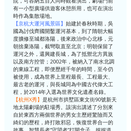
院，可容納五百人同時觀看演出，劇場門前
有一小型廣場供遊客休憩所用，也可在演出
時作為集散場地。
【京杭大運河風景區】
始建於春秋時期，吳
國為討伐齊國開鑿運河基本，到了隋朝大幅
度擴修至城都洛陽，後來政治中心北移，元
朝捨棄洛陽，截彎取直至北京；明朝保留了
運河之外，還興建長城，為了抵禦北方異族
以及南方控管；2002年，被納入了南水北調
的東線工程，即便歷經千年的時間，至今仍
被使用，成為世界上里程最長、工程最大、
最古老的運河，與長城同為中國古代偉大工
程，於2014年入選為世界文化遺產名錄。
【杭州X秀】
是杭州市拱墅區東文街90號新天
地太陽劇場的駐場秀。該演出講述了分別來
自於東西方兩個世界的男女主歷經驚險而又
綺幻的歷程，終打敗邪惡，恢復世界合一的
故事。智慧長者“守望者”打開盒子，娓娓道