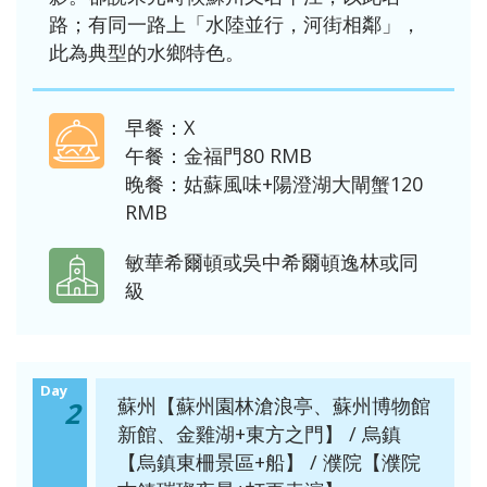
路；有同一路上「水陸並行，河街相鄰」，
此為典型的水鄉特色。
早餐：X
午餐：金福門80 RMB
晚餐：姑蘇風味+陽澄湖大閘蟹120
RMB
敏華希爾頓或吳中希爾頓逸林或同
級
Day
蘇州【蘇州園林滄浪亭、蘇州博物館
2
新館、金雞湖+東方之門】 / 烏鎮
【烏鎮東柵景區+船】 / 濮院【濮院