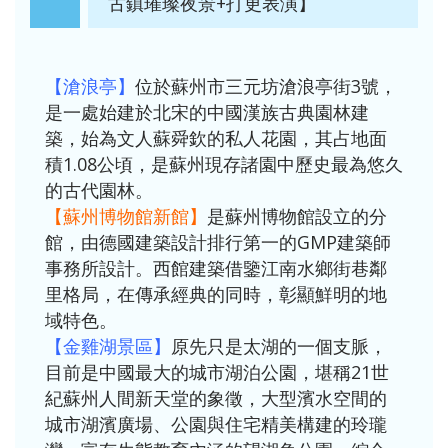
古鎮璀璨夜景+打更表演】
【滄浪亭】
位於蘇州市三元坊滄浪亭街3號，
是一處始建於北宋的中國漢族古典園林建
築，始為文人蘇舜欽的私人花園，其占地面
積1.08公頃，是蘇州現存諸園中歷史最為悠久
的古代園林。
【蘇州博物館新館】
是蘇州博物館設立的分
館，由德國建築設計排行第一的GMP建築師
事務所設計。西館建築借鑒江南水鄉街巷鄰
里格局，在傳承經典的同時，彰顯鮮明的地
域特色。
【金雞湖景區】
原先只是太湖的一個支脈，
目前是中國最大的城市湖泊公園，堪稱21世
紀蘇州人間新天堂的象徵，大型濱水空間的
城市湖濱廣場、公園與住宅精美構建的玲瓏