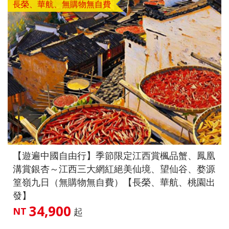
長榮、華航、無購物無自費
【遊遍中國自由行】季節限定江西賞楓品蟹、鳳凰
溝賞銀杏～江西三大網紅絕美仙境、望仙谷、婺源
篁嶺九日（無購物無自費）【長榮、華航、桃園出
發】
34,900
NT
起