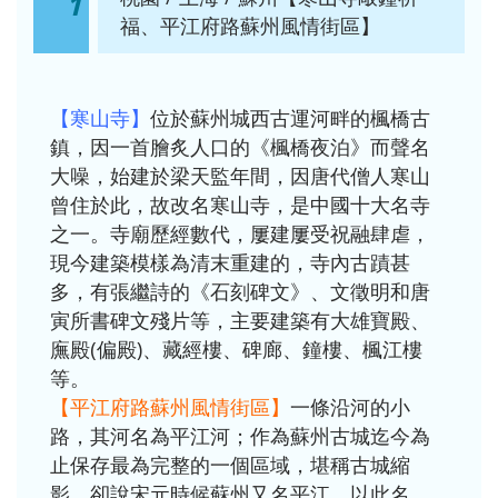
1
福、平江府路蘇州風情街區】
【寒山寺】
位於蘇州城西古運河畔的楓橋古
鎮，因一首膾炙人口的《楓橋夜泊》而聲名
大噪，始建於梁天監年間，因唐代僧人寒山
曾住於此，故改名寒山寺，是中國十大名寺
之一。寺廟歷經數代，屢建屢受祝融肆虐，
現今建築模樣為清末重建的，寺內古蹟甚
多，有張繼詩的《石刻碑文》、文徵明和唐
寅所書碑文殘片等，主要建築有大雄寶殿、
廡殿(偏殿)、藏經樓、碑廊、鐘樓、楓江樓
等。
【平江府路蘇州風情街區】
一條沿河的小
路，其河名為平江河；作為蘇州古城迄今為
止保存最為完整的一個區域，堪稱古城縮
影。卻說宋元時候蘇州又名平江，以此名