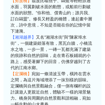
【剪波橋】
翦波比喻燕子、鷗鷺等輕輕掠過
水面，羽翼劃破水面的動態，或船前行劃破
水面的狀態。“你和他、償青山約；誰共我、
訂白鷗盟”。修長又輕盈的橋體，連起畫中層
次，詩中意境，不知是否能在你的記憶中留
下漣漪。
【湘湖越界】
又名“湘湖水街”與“陳家埠水
街”，一個建築錯落有致，黑瓦白牆，小橋流
水之地，一步一景，一磚一瓦都充滿了建築
的痕跡和自然的韻味，走在青石板鋪就的小
路上，感受著腳下的回音，仿佛穿越到了古
代的江南水鄉。
【定瀾橋】
宛如一條清波玉帶，橫跨在雲水
之間，為這片海域增添了一抹別樣的韻味。
定瀾橋與自然景觀融合，僅一側有欄杆的設
計讓遊人更親近自然，體驗不一樣的湖景魅
力。橋身與周圍的自然景觀和諧相融，宛如
一幅生動的山水畫卷。