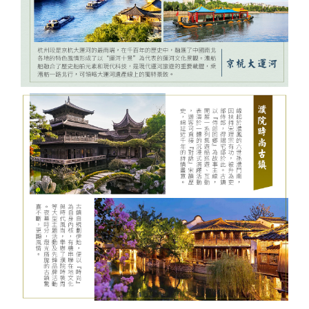
發．
發．
發．
發．
抱（中
蒙特內
車+纜
峴港】
島、海
全開夯
跆拳武
長灘】
耶主題
暹邏】
釜山天
發峴慢
沖繩
哈爾
東
絲
華航
哥羅、
車、泰
優雅在
金剛船
玩峴
藝秀、
長灘島
公園
頂泰豐
際線斜
悠法式
機加
濱．
京．
路．
空）
斯洛維
迪熊博
峴四星
遊、天
港】巴
東邊松
機加
+韓服
曼谷五
坡滑車
城堡】
酒．
內
日本
南北
尼亞）
物館、
版六日
【魅力
空膠囊
拿山一
【玩美
堂童話
酒、自
【國航
體驗、
星酒店
【玩美
+纜
巴拿山
【魅力
六人
蒙．
東
疆．
伽倻主
（奧黛
歐洲】
列車、
票玩到
加族】
村、駱
由行五
假期】
水果大
五日
加族】
車、水
一票玩
歐洲】
小團
北極
北．
西藏
題公園
體驗、
法比荷
加耶主
底、纜
臥谷長
駝體驗
日
波蘭波
福
（獨家
臥谷長
果大福
到底、
德瑞冰
村
東京
+韓服
龍蝦饗
～最愛
題公
車佛手
榮歡樂
五天
【菲律
羅的海
DIY+韓
亞特蘭
榮奇幻
DIY+韓
佛手橋
雪鐵力
大阪
體驗
宴、無
羅浮
園、長
橋纜車
美西９
（升等
賓航
三小國
服體驗
蒂斯郵
美西９
服體驗
纜車來
士山、
機加
+塗鴉
購物、
宮、特
腳蟹吃
來回、
日～優
２晚五
空、2
（立陶
+韓式
輪男模
日～錫
+韓式
回、迦
德國童
酒
秀、韓
無自理
色三遊
到飽五
會安古
勝美
花酒
人成
宛、拉
下午茶
秀、希
安、布
下午茶
南島竹
話城
式下午
餐、
船、絕
天（五
鎮．世
地、大
店）
行】
脫維
六天
爾頓下
萊斯、
五天
桶船、
堡、黃
茶五天
VIP通
美羊角
花麗水
界文化
峽谷國
《不走
亞、愛
《不走
午茶、
優勝美
（升等
魅力峴
金景觀
（升等
關）6
村、運
酒店１
遺產、
家公
人蔘
沙尼
人蔘保
綠山國
地、大
１晚五
港秀
快線、
３晚五
人成行
河風車
晚+釜
迦南島
園、羚
+保
亞）１
肝》
家公
峽谷國
花酒
會、會
世界遺
花酒
【越捷
城８日
山五花
竹桶
羊峽
肝》
０天
（再升
園、東
家公
店）
安燈籠
產旅行
店）
航空、
酒店２
船、網
谷、環
【德威
等１晚
芭樂
園、羚
《不走
古鎮五
１０日
【遊遍
#台中
#台中
【遊遍
【遊遍
《不走
台中直
晚）
紅下午
球影城
航空、
五花酒
園）
羊峽谷
人蔘、
天（入