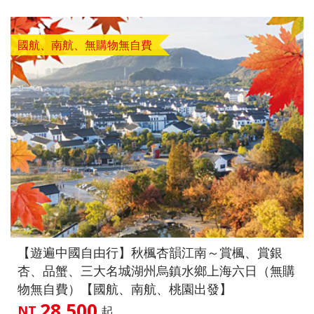
國航、南航、無購物無自費
【遊遍中國自由行】秋楓杏韻江南～賞楓、賞銀
杏、品蟹、三大名城湖州烏鎮水鄉上海六日（無購
物無自費）【國航、南航、桃園出發】
28,500
NT
起